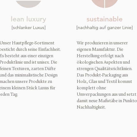
lean luxury
sustainable
[schlanker Luxus]
[nachhaltig auf ganzer Linie]
Unser Hautpflege-Sortiment
Wir produzieren in unserer
besticht durch seine Einfachheit.
eigenen Manufaktur. Die
Es besteht aus einer einzigen
Herstellung erfolgt nach
Produktlinie und ist unisex. Die
ökologischen Aspekten und
feinen Texturen, zarten Düfte
strengen Qualitätsrichtlinien.
und das minimalistische Design
Das Produkt-Packaging aus
machen unsere Produkte zu
Holz, Glas und Textil kommt
einem kleinen Stück Luxus für
komplett ohne
jeden Tag.
Umverpackungen aus und setzt
damit neue Maßstäbe in Punkto
Nachhaltigkeit.