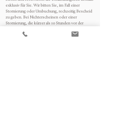
exklusiv für Sie. Wir bitten Sie, im Fall einer
Stornierung oder Umbuchung, rechzeitig Bescheid
zu geben. Bei Nichterscheinen oder einer
Stornierung, die kürzer als 10 Stunden vor der
Behandlung gemacht wird, verrechnen wir bis zu
50% der Kosten des gebuchten Services. Im Falle
einer Verspätung verkürzt sich Ihre
Behandlungszeit, um dem nächsten Gast keine
Unannehmlichkeiten zu bereiten.
GESUNDHEITSZUSTAND
Vor Ihrer Behandlung werden Sie gebeten, ein
Beratungsformular auszufüllen. Die Informationen
dieses Dokuments verwenden unsere
Therapeuten, um Ihre Behandlung individuell und
unter Berücksichtigung Ihres medizinischen und
emotionalen Zustands auf Sie abzustimmen. Für
Ihre eigene Gesundheit, Sicherheit und zu Ihrem
Komfort bitten wir Sie, die Fragen nach bestem
Wissen zu beantworten.